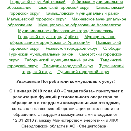
Городской округ Рефтинский
Ирбитское муниципальное
образование
Каменский городской округ
Камышловский
городской округ
Камышловский муниципальный район
Малышевский городской округ
Махневское муниципальное
образование
Муниципальное образование Алапаевское
Муниципальное образование «город Алапаевск»
Городской округ «город Ирбит»
Муниципальное
образование «город Каменск-Уральский»
Пышминский
городской округ
Режевской городской округ
Слободо-
Туринский муниципальный район
Сысертский городской
округ
Таборинский муниципальный район
Тавдинский
городской округ
Талицкий городской округ
Тугулымский
городской округ
Туринский городской округ
Уважаемые Потребители коммунальных услуг!
С 1 января 2019 года АО «Спецавтобаза» приступает к
реализации функций регионального оператора по
обращению с твердыми коммунальными отходами,
согласно соглашению об организации деятельности по
обращению с твердыми коммунальными отходами от
12.01.2018 г. между Министерством энергетики и ЖКХ
Свердловской области и АО «Спецавтобаза».