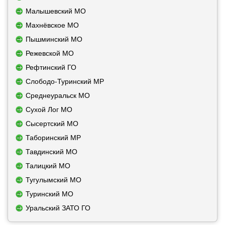
Малышевский МО
Махнёвское МО
Пышминский МО
Режевской МО
Рефтинский ГО
Слободо-Туринский МР
Среднеуральск МО
Сухой Лог МО
Сысертский МО
Таборинский МР
Тавдинский МО
Талицкий МО
Тугулымский МО
Туринский МО
Уральский ЗАТО ГО