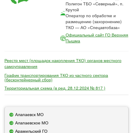
Полигон ТБО «Северный», п.
Крутой
Оператор по обработке и
размещению (захоронению)
ТКО — АО «Спецавтобаза»
Официальный сайт ГО Верхняя
Пышма
Реестр мест (площадок накопления ТКО) органов местного
самоуправления
График транспортирования ТКО из частного сектора
(бесконтейнерный сбор)
Территориальная схема (в ред. 28.12.2024 № 817 )
Алапаевск МО
Алапаевское МО
Арамильский ГО